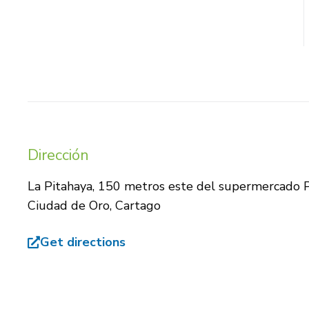
e
t
t
b
a
s
o
g
a
o
r
p
k
a
p
m
Dirección
La Pitahaya, 150 metros este del supermercado Pa
Ciudad de Oro, Cartago
Get directions