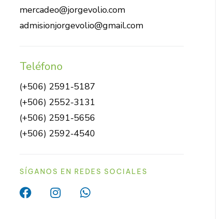
mercadeo@jorgevolio.com
admisionjorgevolio@gmail.com
Teléfono
(+506) 2591-5187
(+506) 2552-3131
(+506) 2591-5656
(+506) 2592-4540
SÍGANOS EN REDES SOCIALES
F
I
W
a
n
h
c
s
a