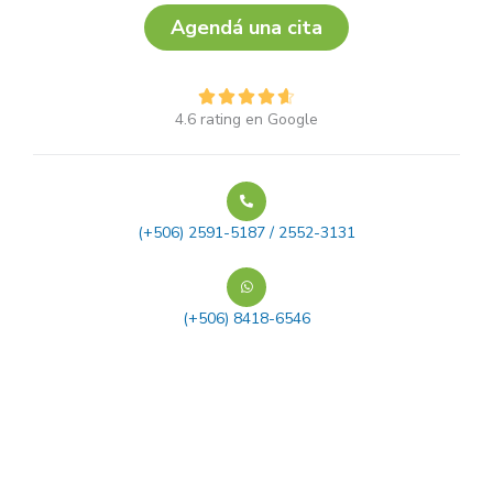
Agendá una cita
V





4.6 rating en Google
a
l
o
r
a
(+506) 2591-5187 /
2552-3131
d
o
c
o
(+506) 8418-6546
n
4
.
6
d
e
5